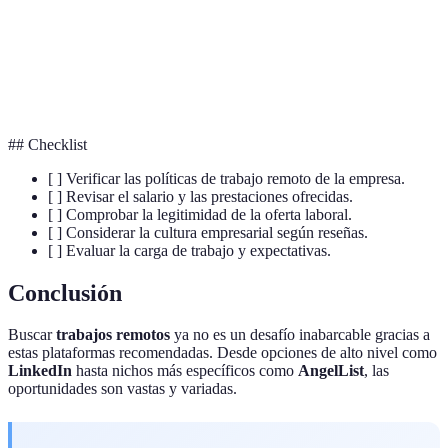
Profesional que trabaja de manera independiente sin
Freelancer
relación laboral fija.
Empresa emergente con alto potencial de crecimiento
Startup
y enfoque innovador.
## Checklist
[ ] Verificar las políticas de trabajo remoto de la empresa.
[ ] Revisar el salario y las prestaciones ofrecidas.
[ ] Comprobar la legitimidad de la oferta laboral.
[ ] Considerar la cultura empresarial según reseñas.
[ ] Evaluar la carga de trabajo y expectativas.
Conclusión
Buscar
trabajos remotos
ya no es un desafío inabarcable gracias a
estas plataformas recomendadas. Desde opciones de alto nivel como
LinkedIn
hasta nichos más específicos como
AngelList
, las
oportunidades son vastas y variadas.