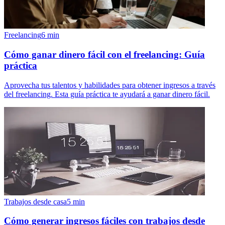
Freelancing
6
min
Cómo ganar dinero fácil con el freelancing: Guía
práctica
Aprovecha tus talentos y habilidades para obtener ingresos a través
del freelancing. Esta guía práctica te ayudará a ganar dinero fácil.
Trabajos desde casa
5
min
Cómo generar ingresos fáciles con trabajos desde