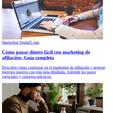
Marketing Digital
5
min
Cómo ganar dinero fácil con marketing de
afiliación: Guía completa
Descubre cómo comenzar en el marketing de afiliación y generar
ingresos pasivos con esta guía detallada. Aprende los pasos
esenciales y consejos prácticos.