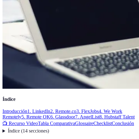
Índice
Introducción
1. LinkedIn
2. Remote.co
3. FlexJobs
4. We Work
Remotely
5. Remote OK
6. Glassdoor
7. AngelList
8. Hubstaff Talent
📺 Recurso Video
Tabla Comparativa
Glossaire
Checklist
Conclusión
Índice
(
14
secciones
)