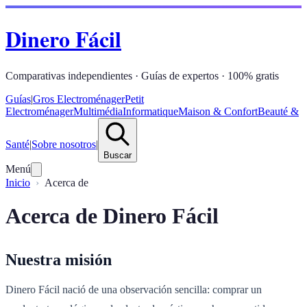
Dinero Fácil
Comparativas independientes · Guías de expertos · 100% gratis
Guías
|
Gros Electroménager
Petit
Electroménager
Multimédia
Informatique
Maison & Confort
Beauté &
Santé
|
Sobre nosotros
|
Buscar
Menú
Inicio
Acerca de
Acerca de Dinero Fácil
Nuestra misión
Dinero Fácil nació de una observación sencilla: comprar un