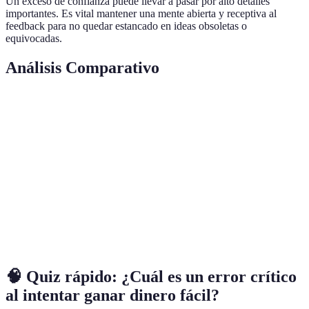
Un exceso de confianza puede llevar a pasar por alto detalles
importantes. Es vital mantener una mente abierta y receptiva al
feedback para no quedar estancado en ideas obsoletas o
equivocadas.
Análisis Comparativo
Aspecto
Planificación
Ejecución
Flexibilidad
Red d
Factor
Alto
Medio
Alto
Alto
Clave
Error
Bajo
Bajo
Medio
Medi
Común
Solución
Investigación
Balance
Aprendizaje
Netwo
🧠 Quiz rápido: ¿Cuál es un error crítico
al intentar ganar dinero fácil?