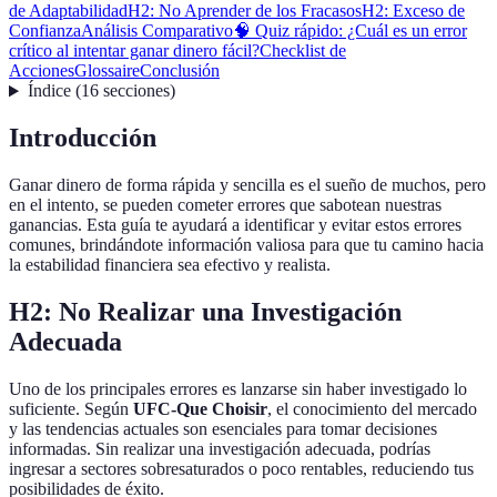
de Adaptabilidad
H2: No Aprender de los Fracasos
H2: Exceso de
Confianza
Análisis Comparativo
🧠 Quiz rápido: ¿Cuál es un error
crítico al intentar ganar dinero fácil?
Checklist de
Acciones
Glossaire
Conclusión
Índice
(
16
secciones
)
Introducción
Ganar dinero de forma rápida y sencilla es el sueño de muchos, pero
en el intento, se pueden cometer errores que sabotean nuestras
ganancias. Esta guía te ayudará a identificar y evitar estos errores
comunes, brindándote información valiosa para que tu camino hacia
la estabilidad financiera sea efectivo y realista.
H2: No Realizar una Investigación
Adecuada
Uno de los principales errores es lanzarse sin haber investigado lo
suficiente. Según
UFC-Que Choisir
, el conocimiento del mercado
y las tendencias actuales son esenciales para tomar decisiones
informadas. Sin realizar una investigación adecuada, podrías
ingresar a sectores sobresaturados o poco rentables, reduciendo tus
posibilidades de éxito.