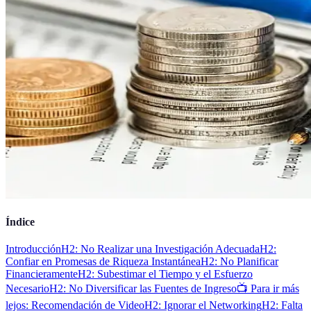
Índice
Introducción
H2: No Realizar una Investigación Adecuada
H2:
Confiar en Promesas de Riqueza Instantánea
H2: No Planificar
Financieramente
H2: Subestimar el Tiempo y el Esfuerzo
Necesario
H2: No Diversificar las Fuentes de Ingreso
📺 Para ir más
lejos: Recomendación de Video
H2: Ignorar el Networking
H2: Falta