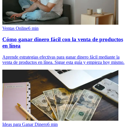
Ventas Online
6
min
Cómo ganar dinero fácil con la venta de productos
en línea
Aprende estrategias efectivas para ganar dinero fácil mediante la
venta de productos en línea. Sigue esta guía y empieza hoy mismo.
Ideas para Ganar Dinero
6
min