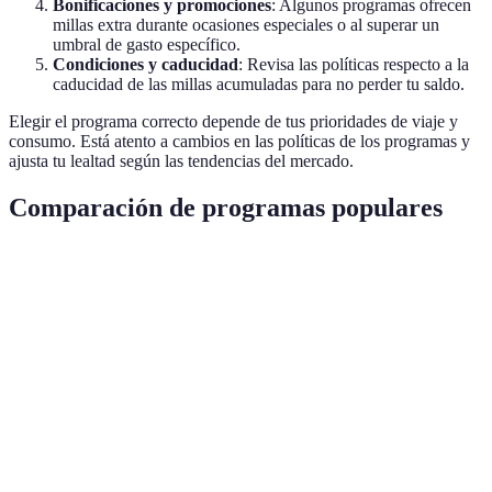
Bonificaciones y promociones
: Algunos programas ofrecen
millas extra durante ocasiones especiales o al superar un
umbral de gasto específico.
Condiciones y caducidad
: Revisa las políticas respecto a la
caducidad de las millas acumuladas para no perder tu saldo.
Elegir el programa correcto depende de tus prioridades de viaje y
consumo. Está atento a cambios en las políticas de los programas y
ajusta tu lealtad según las tendencias del mercado.
Comparación de programas populares
Criterio
Opción A: Programa Aerolínea X
Opción B: P
Red de
Amplia, muchos destinos
Menos opcio
aerolíneas
Tasa de
1.5 millas por dólar
1 milla por d
acumulación