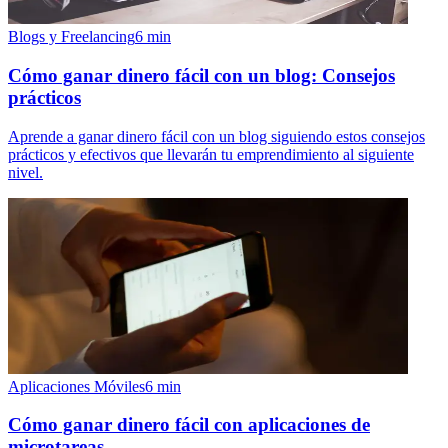
Blogs y Freelancing
6
min
Cómo ganar dinero fácil con un blog: Consejos
prácticos
Aprende a ganar dinero fácil con un blog siguiendo estos consejos
prácticos y efectivos que llevarán tu emprendimiento al siguiente
nivel.
Aplicaciones Móviles
6
min
Cómo ganar dinero fácil con aplicaciones de
microtareas