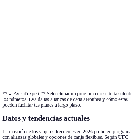
Facilidad de
Opciones limitadas
Muy flexible
canje
Bonificaciones
Frecuentes
Pocas
Condiciones y
Caducan en 1 año
Sin caducida
caducidad
**💡 Avis d'expert:** Seleccionar un programa no se trata solo de
los números. Evalúa las alianzas de cada aerolínea y cómo estas
pueden facilitar tus planes a largo plazo.
Datos y tendencias actuales
La mayoría de los viajeros frecuentes en
2026
prefieren programas
con alianzas globales y opciones de canje flexibles. Según
UFC-