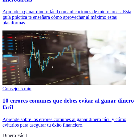
Aprende a ganar dinero fácil con aplicaciones de microtareas. Esta
guía práctica te enseñará cómo aprovechar al máximo estas
plataformas.
Consejos
5
min
10 errores comunes que debes evitar al ganar dinero
fácil
Aprende sobre los errores comunes al ganar dinero fácil y cómo
evitarlos para asegurar tu éxito financiero.
Dinero Fácil