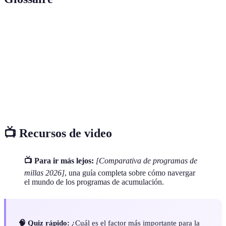
Terme
Définition
Millas acumuladas
Unidades ganadas por actividades elegibles.
Facilidad de canje
Grado de simplicidad en el uso de millas.
Bonificaciones
Millas extra ganadas por promociones.
📺 Recursos de video
📺 Para ir más lejos:
[Comparativa de programas de
millas 2026]
, una guía completa sobre cómo navergar
el mundo de los programas de acumulación.
🧠 Quiz rápido:
¿Cuál es el factor más importante para la