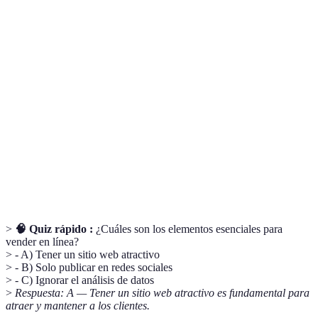
Terme
Définition
Segmento de consumidores con
Nicho de mercado
necesidades específicas.
Estrategia de comunicación comercial a
Email marketing
través del correo electrónico.
SEO (optimización
Proceso de mejorar la visibilidad de un
para motores de
sitio web en los resultados de búsqueda.
búsqueda)
>
🧠 Quiz rápido :
¿Cuáles son los elementos esenciales para
vender en línea?
> - A) Tener un sitio web atractivo
> - B) Solo publicar en redes sociales
> - C) Ignorar el análisis de datos
>
Respuesta: A — Tener un sitio web atractivo es fundamental para
atraer y mantener a los clientes.