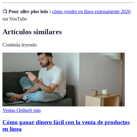
📺
Pour aller plus loin :
cómo vender en línea exitosamente 2026
sur YouTube
Artículos similares
Continúa leyendo
Ventas Online
6
min
Cómo ganar dinero fácil con la venta de productos
en línea