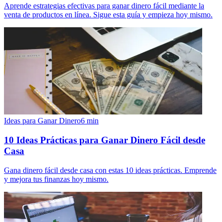
Aprende estrategias efectivas para ganar dinero fácil mediante la
venta de productos en línea. Sigue esta guía y empieza hoy mismo.
Ideas para Ganar Dinero
6
min
10 Ideas Prácticas para Ganar Dinero Fácil desde
Casa
Gana dinero fácil desde casa con estas 10 ideas prácticas. Emprende
y mejora tus finanzas hoy mismo.