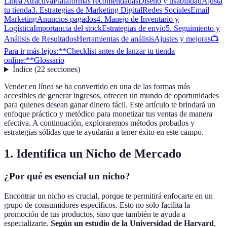
Línea Atractiva
Plataformas recomendadas
Diseño y usabilidad
Ajusta
tu tienda
3. Estrategias de Marketing Digital
Redes Sociales
Email
Marketing
Anuncios pagados
4. Manejo de Inventario y
Logística
Importancia del stock
Estrategias de envío
5. Seguimiento y
Análisis de Resultados
Herramientas de análisis
Ajustes y mejoras
📺
Para ir más lejos:
**Checklist antes de lanzar tu tienda
online:**
Glossario
Índice
(
22
secciones
)
Vender en línea se ha convertido en una de las formas más
accesibles de generar ingresos, ofrecen un mundo de oportunidades
para quienes desean ganar dinero fácil. Este artículo te brindará un
enfoque práctico y metódico para monetizar tus ventas de manera
efectiva. A continuación, exploraremos métodos probados y
estrategias sólidas que te ayudarán a tener éxito en este campo.
1. Identifica un Nicho de Mercado
¿Por qué es esencial un nicho?
Encontrar un nicho es crucial, porque te permitirá enfocarte en un
grupo de consumidores específicos. Esto no solo facilita la
promoción de tus productos, sino que también te ayuda a
especializarte.
Según un estudio de la Universidad de Harvard
,