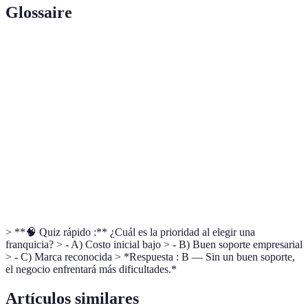
Glossaire
Terme
Définition
Un modelo de negocio donde se licencia una marca
Franquicia
y métodos por una tarifa.
Retorno de
La ganancia obtenida por la inversión respecto al
Inversión
capital inicial.
Pagos continuos hechos al franquiciador basado en
Regalías
un porcentaje de ingresos o beneficios.
> **🧠 Quiz rápido :** ¿Cuál es la prioridad al elegir una
franquicia? > - A) Costo inicial bajo > - B) Buen soporte empresarial
> - C) Marca reconocida > *Respuesta : B — Sin un buen soporte,
el negocio enfrentará más dificultades.*
Artículos similares