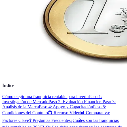
Índice
Cómo elegir una franquicia rentable para invertir
Paso 1:
Investigación de Mercado
Paso 2: Evaluación Financiera
Paso 3:
Análisis de la Marca
Paso 4: Apoyo y Capacitación
Paso 5:
Condiciones del Contrato
📺 Recurso Video
📊 Comparativa:
Factores Clave
❓ Preguntas Frecuentes
¿Cuáles son las franquicias