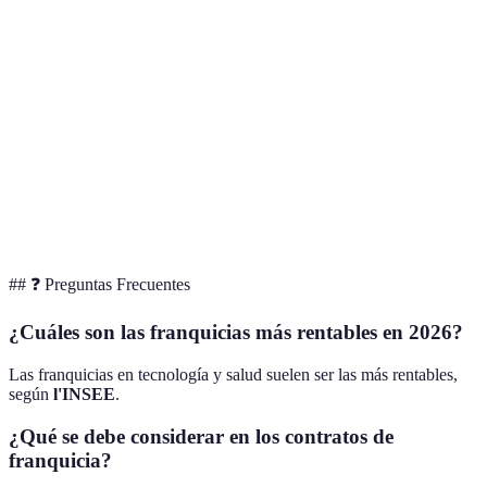
Criterio
Opción A
Opción B
Opción C
Costo Inicial
Alto
Medio
Bajo
Retorno Potencial
Medio
Alto
Bajo
Soporte
Completo
Parcial
Nulo
Reputación de Marca
Fuerte
Moderada
Débil
## ❓ Preguntas Frecuentes
¿Cuáles son las franquicias más rentables en 2026?
Las franquicias en tecnología y salud suelen ser las más rentables,
según
l'INSEE
.
¿Qué se debe considerar en los contratos de
franquicia?