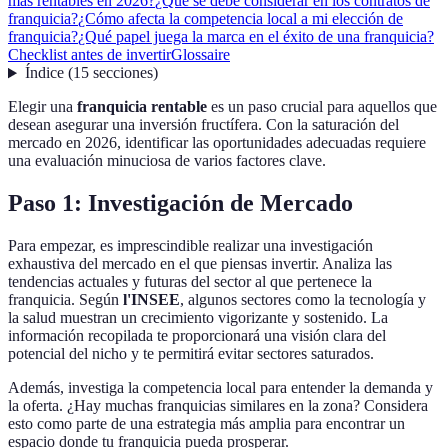
más rentables en 2026?
¿Qué se debe considerar en los contratos de
franquicia?
¿Cómo afecta la competencia local a mi elección de
franquicia?
¿Qué papel juega la marca en el éxito de una franquicia?
Checklist antes de invertir
Glossaire
Índice
(
15
secciones
)
Elegir una
franquicia rentable
es un paso crucial para aquellos que
desean asegurar una inversión fructífera. Con la saturación del
mercado en 2026, identificar las oportunidades adecuadas requiere
una evaluación minuciosa de varios factores clave.
Paso 1: Investigación de Mercado
Para empezar, es imprescindible realizar una investigación
exhaustiva del mercado en el que piensas invertir. Analiza las
tendencias actuales y futuras del sector al que pertenece la
franquicia. Según
l'INSEE
, algunos sectores como la tecnología y
la salud muestran un crecimiento vigorizante y sostenido. La
información recopilada te proporcionará una visión clara del
potencial del nicho y te permitirá evitar sectores saturados.
Además, investiga la competencia local para entender la demanda y
la oferta. ¿Hay muchas franquicias similares en la zona? Considera
esto como parte de una estrategia más amplia para encontrar un
espacio donde tu franquicia pueda prosperar.