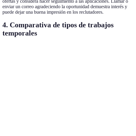
ofertas y considera hacer seguimiento a las aplicaciones. Llamar o
enviar un correo agradeciendo la oportunidad demuestra interés y
puede dejar una buena impresión en los reclutadores.
4. Comparativa de tipos de trabajos
temporales
Tipo de Trabajo
Ventajas
Desventajas
Salario Ap
Alta
Eventos (ferias,
demanda en
Horarios
€15 - €30 p
bodas)
temporadas
irregulares
festivas
Flexibilidad,
Necesitas
alto
Tecnología
habilidades
€20 - €50 p
potencial de
técnicas
ingresos
Trabajo
Requiere buena