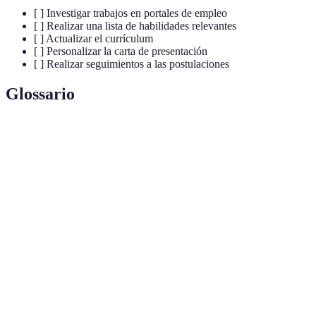
[ ] Investigar trabajos en portales de empleo
[ ] Realizar una lista de habilidades relevantes
[ ] Actualizar el currículum
[ ] Personalizar la carta de presentación
[ ] Realizar seguimientos a las postulaciones
Glossario
Terme
Définition
Trabajo
Empleo sin duración fija, generalmente de corto
temporal
plazo.
Trabajador independiente que ofrece servicios por
Freelance
proyecto.
Documento que sintetiza la experiencia y
Currículum
habilidades de un candidato.