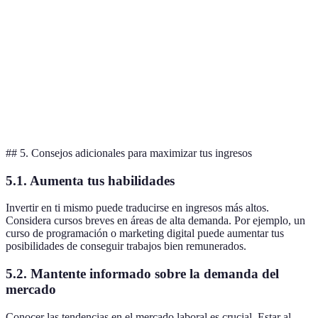
dinámico,
Hostelería
atención al
€12 - €25 p
propinas
cliente
adicionales
Ingresos
Autonomía
variables,
€10 - €100 
Freelance
y selección
responsabilidad
proyecto
de proyectos
propia
## 5. Consejos adicionales para maximizar tus ingresos
5.1. Aumenta tus habilidades
Invertir en ti mismo puede traducirse en ingresos más altos.
Considera cursos breves en áreas de alta demanda. Por ejemplo, un
curso de programación o marketing digital puede aumentar tus
posibilidades de conseguir trabajos bien remunerados.
5.2. Mantente informado sobre la demanda del
mercado
Conocer las tendencias en el mercado laboral es crucial. Estar al