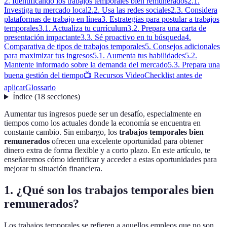
2. Identificando los trabajos temporales bien remunerados
2.1.
Investiga tu mercado local
2.2. Usa las redes sociales
2.3. Considera
plataformas de trabajo en línea
3. Estrategias para postular a trabajos
temporales
3.1. Actualiza tu currículum
3.2. Prepara una carta de
presentación impactante
3.3. Sé proactivo en tu búsqueda
4.
Comparativa de tipos de trabajos temporales
5. Consejos adicionales
para maximizar tus ingresos
5.1. Aumenta tus habilidades
5.2.
Mantente informado sobre la demanda del mercado
5.3. Prepara una
buena gestión del tiempo
📺 Recursos Video
Checklist antes de
aplicar
Glossario
Índice
(
18
secciones
)
Aumentar tus ingresos puede ser un desafío, especialmente en
tiempos como los actuales donde la economía se encuentra en
constante cambio. Sin embargo, los
trabajos temporales bien
remunerados
ofrecen una excelente oportunidad para obtener
dinero extra de forma flexible y a corto plazo. En este artículo, te
enseñaremos cómo identificar y acceder a estas oportunidades para
mejorar tu situación financiera.
1. ¿Qué son los trabajos temporales bien
remunerados?
Los trabajos temporales se refieren a aquellos empleos que no son