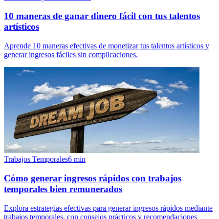
10 maneras de ganar dinero fácil con tus talentos
artísticos
Aprende 10 maneras efectivas de monetizar tus talentos artísticos y
generar ingresos fáciles sin complicaciones.
Trabajos Temporales
6
min
Cómo generar ingresos rápidos con trabajos
temporales bien remunerados
Explora estrategias efectivas para generar ingresos rápidos mediante
trabajos temporales, con consejos prácticos y recomendaciones