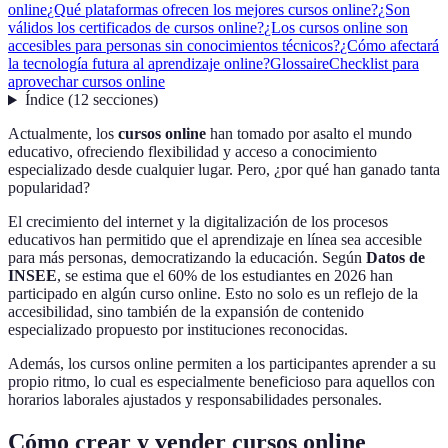
online
¿Qué plataformas ofrecen los mejores cursos online?
¿Son
válidos los certificados de cursos online?
¿Los cursos online son
accesibles para personas sin conocimientos técnicos?
¿Cómo afectará
la tecnología futura al aprendizaje online?
Glossaire
Checklist para
aprovechar cursos online
Índice
(
12
secciones
)
Actualmente, los
cursos online
han tomado por asalto el mundo
educativo, ofreciendo flexibilidad y acceso a conocimiento
especializado desde cualquier lugar. Pero, ¿por qué han ganado tanta
popularidad?
El crecimiento del internet y la digitalización de los procesos
educativos han permitido que el aprendizaje en línea sea accesible
para más personas, democratizando la educación. Según
Datos de
INSEE
, se estima que el 60% de los estudiantes en 2026 han
participado en algún curso online. Esto no solo es un reflejo de la
accesibilidad, sino también de la expansión de contenido
especializado propuesto por instituciones reconocidas.
Además, los cursos online permiten a los participantes aprender a su
propio ritmo, lo cual es especialmente beneficioso para aquellos con
horarios laborales ajustados y responsabilidades personales.
Cómo crear y vender cursos online