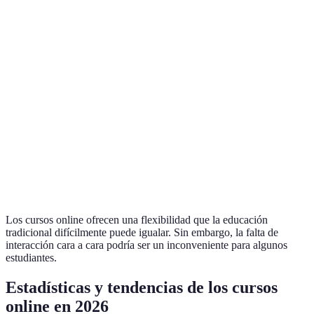
Aspecto
Cursos Online
Educación Tradicional
Verd
Flexibilidad
Alta
Baja
Onli
A menudo más
Costo
A menudo más caro
Empr
económico
Interacción
Virtuales
Presenciales
Mixt
Global, a
Limitada a tiempos y
Accesibilidad
Onli
cualquier hora
lugar
Los cursos online ofrecen una flexibilidad que la educación
tradicional difícilmente puede igualar. Sin embargo, la falta de
interacción cara a cara podría ser un inconveniente para algunos
estudiantes.
Estadísticas y tendencias de los cursos
online en 2026