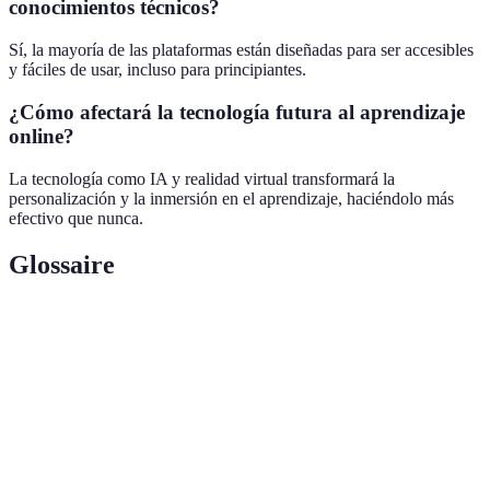
conocimientos técnicos?
Sí, la mayoría de las plataformas están diseñadas para ser accesibles
y fáciles de usar, incluso para principiantes.
¿Cómo afectará la tecnología futura al aprendizaje
online?
La tecnología como IA y realidad virtual transformará la
personalización y la inmersión en el aprendizaje, haciéndolo más
efectivo que nunca.
Glossaire
Terme
Définition
Estrategia de aprendizaje a través de
Microaprendizaje
lecciones pequeñas y dirigidas.
Inteligencia
Tecnología que permite personalizar
Artificial (IA)
experiencias de aprendizaje basado en datos.