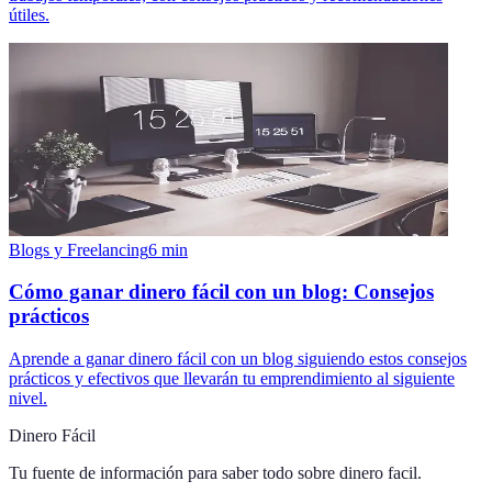
útiles.
Blogs y Freelancing
6
min
Cómo ganar dinero fácil con un blog: Consejos
prácticos
Aprende a ganar dinero fácil con un blog siguiendo estos consejos
prácticos y efectivos que llevarán tu emprendimiento al siguiente
nivel.
Dinero Fácil
Tu fuente de información para saber todo sobre
dinero facil
.