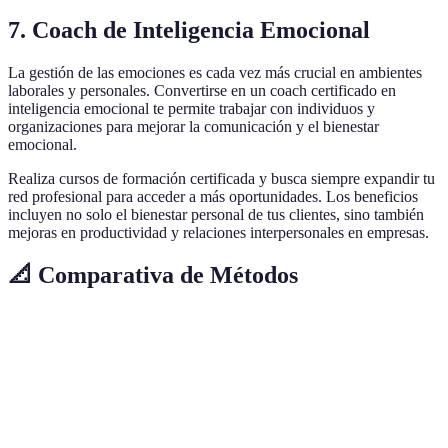
7. Coach de Inteligencia Emocional
La gestión de las emociones es cada vez más crucial en ambientes
laborales y personales. Convertirse en un coach certificado en
inteligencia emocional te permite trabajar con individuos y
organizaciones para mejorar la comunicación y el bienestar
emocional.
Realiza cursos de formación certificada y busca siempre expandir tu
red profesional para acceder a más oportunidades. Los beneficios
incluyen no solo el bienestar personal de tus clientes, sino también
mejoras en productividad y relaciones interpersonales en empresas.
📐 Comparativa de Métodos
Método
Riesgo
Potencial de Ganancia
Tiempo de 
Criptomonedas
Alto
Muy Alto
Alto
Marketing
Medio
Medio
Medio