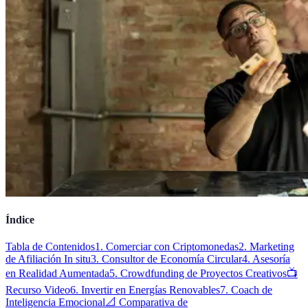
Índice
Tabla de Contenidos
1. Comerciar con Criptomonedas
2. Marketing
de Afiliación In situ
3. Consultor de Economía Circular
4. Asesoría
en Realidad Aumentada
5. Crowdfunding de Proyectos Creativos
📺
Recurso Video
6. Invertir en Energías Renovables
7. Coach de
Inteligencia Emocional
📐 Comparativa de