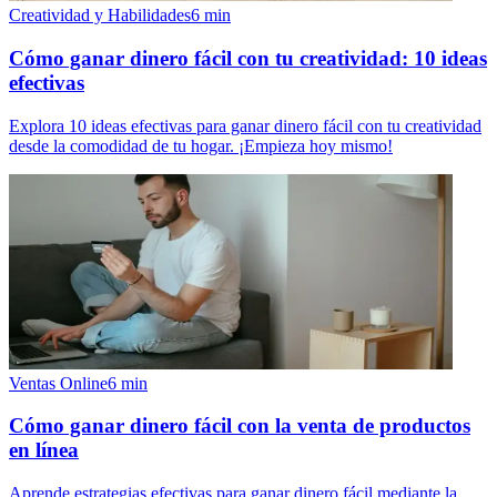
Creatividad y Habilidades
6
min
Cómo ganar dinero fácil con tu creatividad: 10 ideas
efectivas
Explora 10 ideas efectivas para ganar dinero fácil con tu creatividad
desde la comodidad de tu hogar. ¡Empieza hoy mismo!
Ventas Online
6
min
Cómo ganar dinero fácil con la venta de productos
en línea
Aprende estrategias efectivas para ganar dinero fácil mediante la