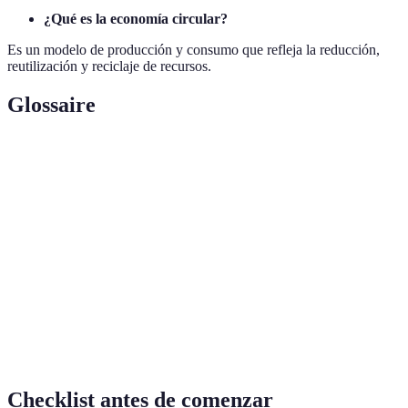
¿Qué es la economía circular?
Es un modelo de producción y consumo que refleja la reducción,
reutilización y reciclaje de recursos.
Glossaire
Terme
Définition
Moneda digital basada en criptografía para
Criptomoneda
asegurar transacciones.
Economía
Sistema económico que busca eliminar el
Circular
desperdicio y el continuo uso de recursos.
Realidad
Tecnología que superpone información digital en
Aumentada
el mundo real.
Checklist antes de comenzar