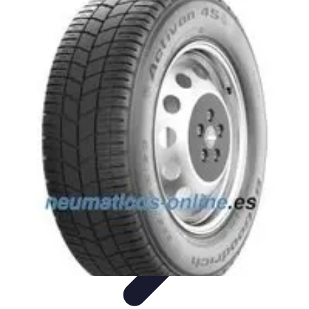
Dinero Fácil
Consejos y Estrategias
Trabajos Temporales
Ideas
Creativas
Estrategias de Monetización
Trabajo y Empleo
Dinero Fácil