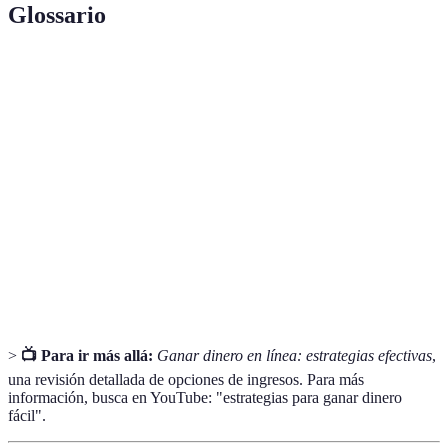
Glossario
Terme
Définition
Plataforma de venta de productos artesanales y
Etsy
vintage.
Servicio que conecta conductores con pasajeros a
Ridesharing
través de aplicaciones.
Proceso mediante el cual un experto ofrece
Consultoría
asesoramiento a empresas o individuos.
>
📺 Para ir más allá:
Ganar dinero en línea: estrategias efectivas
,
una revisión detallada de opciones de ingresos. Para más
información, busca en YouTube: "estrategias para ganar dinero
fácil".