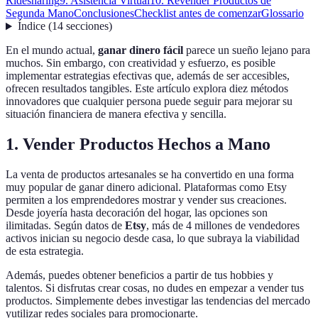
Ridesharing
9. Asistencia Virtual
10. Revender Productos de
Segunda Mano
Conclusiones
Checklist antes de comenzar
Glossario
Índice
(
14
secciones
)
En el mundo actual,
ganar dinero fácil
parece un sueño lejano para
muchos. Sin embargo, con creatividad y esfuerzo, es posible
implementar estrategias efectivas que, además de ser accesibles,
ofrecen resultados tangibles. Este artículo explora diez métodos
innovadores que cualquier persona puede seguir para mejorar su
situación financiera de manera efectiva y sencilla.
1. Vender Productos Hechos a Mano
La venta de productos artesanales se ha convertido en una forma
muy popular de ganar dinero adicional. Plataformas como Etsy
permiten a los emprendedores mostrar y vender sus creaciones.
Desde joyería hasta decoración del hogar, las opciones son
ilimitadas. Según datos de
Etsy
, más de 4 millones de vendedores
activos inician su negocio desde casa, lo que subraya la viabilidad
de esta estrategia.
Además, puedes obtener beneficios a partir de tus hobbies y
talentos. Si disfrutas crear cosas, no dudes en empezar a vender tus
productos. Simplemente debes investigar las tendencias del mercado
yutilizar redes sociales para promocionarte.