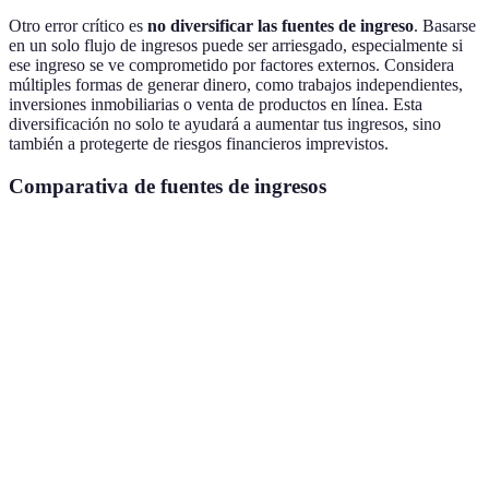
Otro error crítico es
no diversificar las fuentes de ingreso
. Basarse
en un solo flujo de ingresos puede ser arriesgado, especialmente si
ese ingreso se ve comprometido por factores externos. Considera
múltiples formas de generar dinero, como trabajos independientes,
inversiones inmobiliarias o venta de productos en línea. Esta
diversificación no solo te ayudará a aumentar tus ingresos, sino
también a protegerte de riesgos financieros imprevistos.
Comparativa de fuentes de ingresos
Fuente de ingreso
Ventajas
Desventajas
Recomenda
Inversiones
Rendimientos
Riesgo
Diversificar
financieras
potenciales
asociado
Flexibilidad,
Ingreso
Trabajo freelance
ingresos
Crear portfo
inestable
extras
Potencial de
Requiere
Análisis de