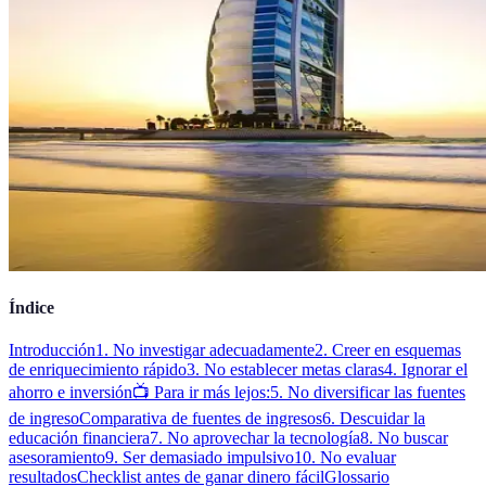
Índice
Introducción
1. No investigar adecuadamente
2. Creer en esquemas
de enriquecimiento rápido
3. No establecer metas claras
4. Ignorar el
ahorro e inversión
📺 Para ir más lejos:
5. No diversificar las fuentes
de ingreso
Comparativa de fuentes de ingresos
6. Descuidar la
educación financiera
7. No aprovechar la tecnología
8. No buscar
asesoramiento
9. Ser demasiado impulsivo
10. No evaluar
resultados
Checklist antes de ganar dinero fácil
Glossario