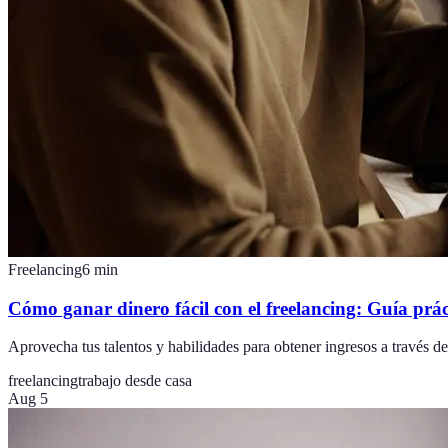
Freelancing
6
min
Cómo ganar dinero fácil con el freelancing: Guía prác
Aprovecha tus talentos y habilidades para obtener ingresos a través del
freelancing
trabajo desde casa
Aug 5